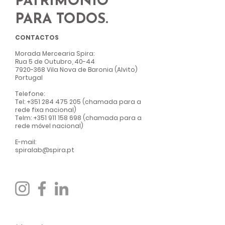
PATRIMÓNIO
PARA TODOS.
CONTACTOS
Morada Mercearia Spir
a:
Rua 5 de Outubro, 40-44
7920-368
Vila Nova de Baronia (Alvito)
Portugal
Telefone:
Tel:
+351 284 475 205
(chamada para a
rede fixa nacional)
Telm:
+351 911 158 698
(chamada para a
rede móvel nacional)
E-mail:
spiralab@spira.pt