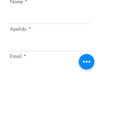
Nome
Apelido
Email
Li e aceito os
termos e
condições.
Subscrever a Newsletter