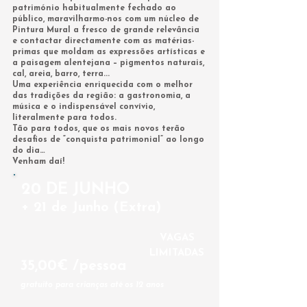
património habitualmente fechado ao
público, maravilharmo-nos com um núcleo de
Pintura Mural a fresco de grande relevância
e contactar directamente com as matérias-
primas que moldam as expressões artísticas e
a paisagem alentejana – pigmentos naturais,
cal, areia, barro, terra...
Uma experiência enriquecida com o melhor
das tradições da região: a gastronomia, a
música e o indispensável convívio,
literalmente para todos.
Tão para todos, que os mais novos terão
desafios de “conquista patrimonial” ao longo
do dia…
Venham daí!
20 DE JUNHO
+ 21 de Junho (Extra)
VAGAS
LIMITADAS
35,00€ /pessoa
gratuito para crianças até os 12 anos