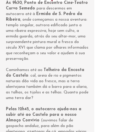
Às 9h30, Ponto de Encontro Cine-Teatro
Curvo Semedo
para descermos em
autocarro até à
Ermida de S. Pedro da
Ribeira
, onde começamos a nossa aventura:
templo singular, outrora edificado junto a
uma ribeira expressiva, hoje sem culto, a
ermida guarda, atrás do seu altar-mor, uma
surpreendente pintura mural a fresco do
século XVI que clama por olhares informados
que reconheçam o seu valor e ajudem à sua
preservação.
Caminhamos até ao
Telheiro da Encosta
do Castelo
: cal, areia de rio e pigmentos
naturais dão vida ao fresco, mas a terra
alentejana também dá o barro para a olaria,
as talhas, os tijolos e as telhas. Quanto pode
uma terra dar?
​
Pelas 12h45, o autocarro ajuda-nos a
subir até ao Castelo para o nosso
Almoço Convívio
(ouvimos falar de
gaspacho andaluz, para além do pão
alentejano, azeitonas de cá, empadas várias,