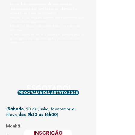
Ao concluir o pagamento da sua inscrição,
receberá um email com todas as informações
necessárias à sua participação.
Atenção: a sua inscrição apenas ficará garantida após
a conclusão do pagamento.
Atenção: as vagas serão preenchidas por ordem de
inscrição.
(A participação no dia 21 é opcional e gratuita para os
participantes do programa de dia 20 de Junho, em
Montemor).
ESGOTADO!
PROGRAMA DIA ABERTO 2026
(
Sábado
, 20 de Junho, Montemor-o-
Novo,
das 9h30 às 18h00
)
Manhã
INSCRIÇÃO
​