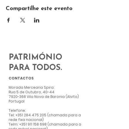
Compartilhe este evento
PATRIMÓNIO
PARA TODOS.
CONTACTOS
Morada Mercearia Spir
a:
Rua 5 de Outubro, 40-44
7920-368
Vila Nova de Baronia (Alvito)
Portugal
Telefone:
Tel:
+351 284 475 205
(chamada para a
rede fixa nacional)
Telm:
+351 911 158 698
(chamada para a
rede móvel nacional)