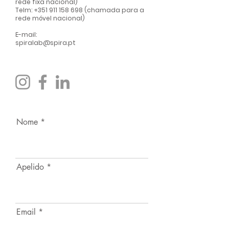
rede fixa nacional)
Telm:
+351 911 158 698
(chamada para a
rede móvel nacional)
E-mail:
spiralab@spira.pt
Nome
Apelido
Email