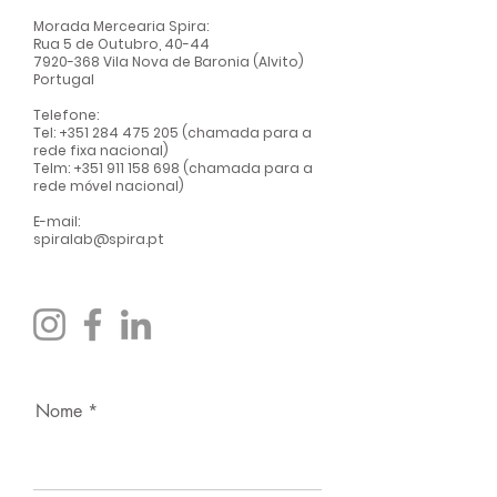
Morada Mercearia Spir
a:
Rua 5 de Outubro, 40-44
7920-368
Vila Nova de Baronia (Alvito)
Portugal
Telefone:
Tel:
+351 284 475 205
(chamada para a
rede fixa nacional)
Telm:
+351 911 158 698
(chamada para a
rede móvel nacional)
E-mail:
spiralab@spira.pt
Nome