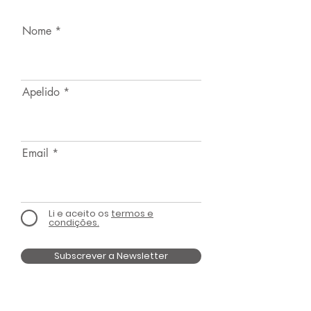
Nome
Apelido
Email
Li e aceito os
termos e
condições.
Subscrever a Newsletter