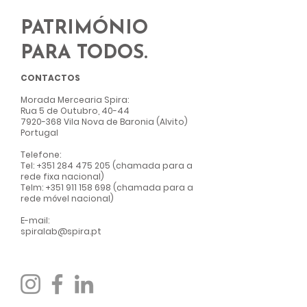
PATRIMÓNIO
PARA TODOS.
CONTACTOS
Morada Mercearia Spir
a:
Rua 5 de Outubro, 40-44
7920-368
Vila Nova de Baronia (Alvito)
Portugal
Telefone:
Tel:
+351 284 475 205
(chamada para a
rede fixa nacional)
Telm:
+351 911 158 698
(chamada para a
rede móvel nacional)
E-mail:
spiralab@spira.pt