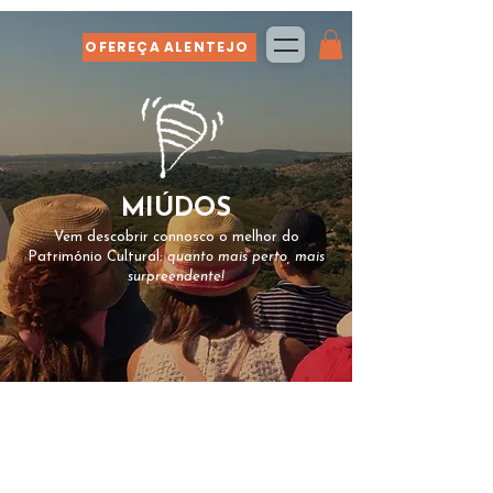
OFEREÇA ALENTEJO
MIÚDOS
Vem descobrir connosco o melhor do
Património Cultural:
quanto mais perto, mais
surpreendente!
No Spira LAB dedicamo-nos (também) a
aproximar as crianças e os jovens do
Património Cultural do nosso país.
Valorizamos o autêntico e o
improvável.Gostamos de desafios e de ir à