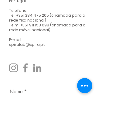
Portugal
Telefone:
Tel:
+351 284 475 205
(chamada para a
rede fixa nacional)
Telm:
+351 911 158 698
(chamada para a
rede móvel nacional)
E-mail:
spiralab@spira.pt
Nome
Apelido