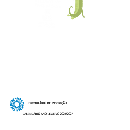
O programa
Escolas no Património
,
agora integrado no
Plano Nacional das
Artes
, permite trazer grupos de alunos do
Ensino Básico (1.º, 2.º e 3.º ciclos),
Secundário e Ensino Profissional ao
interior de Portugal.
Chegando de comboio ou de autocarro,
os alunos passam um dia numa vila rural,
entre passeios pelo campo e a
descoberta do património cultural,
natural e imaterial, sempre com uma
forte componente “mãos na massa”,
de aprendizagem pela experiência e pelo
fazer.
FORMULÁRIO DE INSCRIÇÃO
CALENDÁRIO ANO LECTIVO 2026/2027