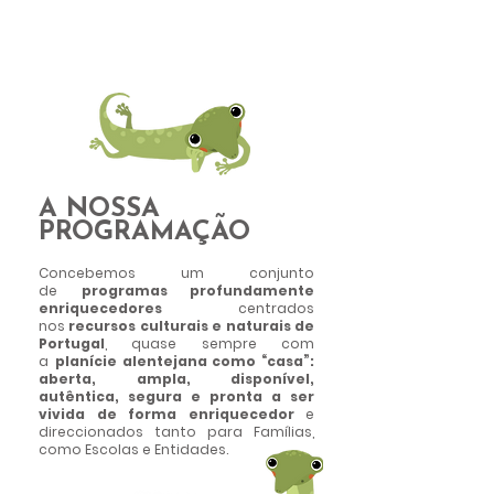
descoberta.
E acreditamos que o Património é uma fonte
inesgotável de aprendizagem e de
divertimento!​
A NOSSA
PROGRAMAÇÃO
Concebemos um conjunto
de
programas profundamente
enriquecedores
centrados
nos
recursos culturais e naturais de
Portugal
, quase sempre com
a
planície alentejana como “casa”:
aberta, ampla, disponível,
autêntica, segura e pronta a ser
vivida de forma enriquecedor
e
direccionados tanto para Famílias,
como Escolas e Entidades.