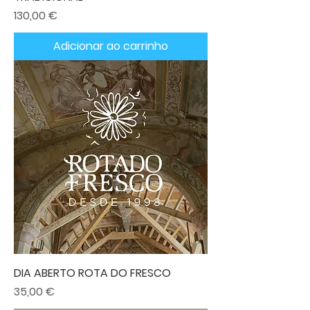
Preço
130,00 €
Adicionar ao carrinho
DIA ABERTO ROTA DO FRESCO
Preço
35,00 €