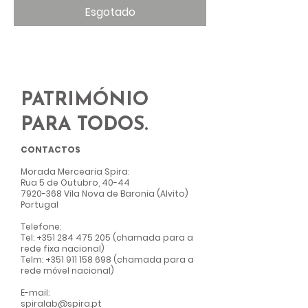
Esgotado
PATRIMÓNIO
PARA TODOS.
CONTACTOS
Morada Mercearia Spir
a:
Rua 5 de Outubro, 40-44
7920-368
Vila Nova de Baronia (Alvito)
Portugal
Telefone:
Tel:
+351 284 475 205
(chamada para a
rede fixa nacional)
Telm:
+351 911 158 698
(chamada para a
rede móvel nacional)
E-mail:
spiralab@spira.pt